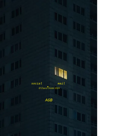
social
mail
·
© David Südel 2024
AGB